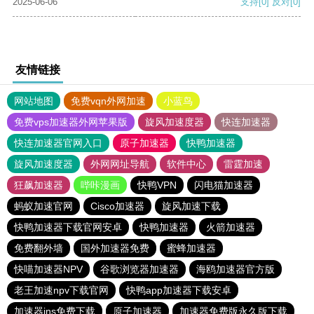
2025-06-06
支持
[0]
反对
[0]
友情链接
网站地图
免费vqn外网加速
小蓝鸟
免费vps加速器外网苹果版
旋风加速度器
快连加速器
快连加速器官网入口
原子加速器
快鸭加速器
旋风加速度器
外网网址导航
软件中心
雷霆加速
狂飙加速器
哔咔漫画
快鸭VPN
闪电猫加速器
蚂蚁加速官网
Cisco加速器
旋风加速下载
快鸭加速器下载官网安卓
快鸭加速器
火箭加速器
免费翻外墙
国外加速器免费
蜜蜂加速器
快喵加速器NPV
谷歌浏览器加速器
海鸥加速器官方版
老王加速npv下载官网
快鸭app加速器下载安卓
加速器ins免费下载
原子加速器
加速器免费版永久版下载