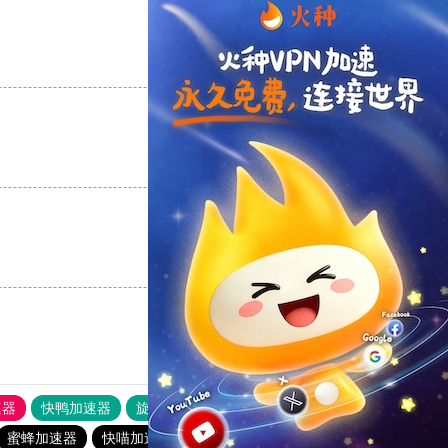
支持
[0]
反对
[0]
支持
[0]
反对
[0]
支持
[0]
反对
[0]
速器
快鸭加速器
旋风加速度器
外网网址导航
软件中心
蜜蜂加速器
快喵加速器NPV
谷歌浏览器加速器